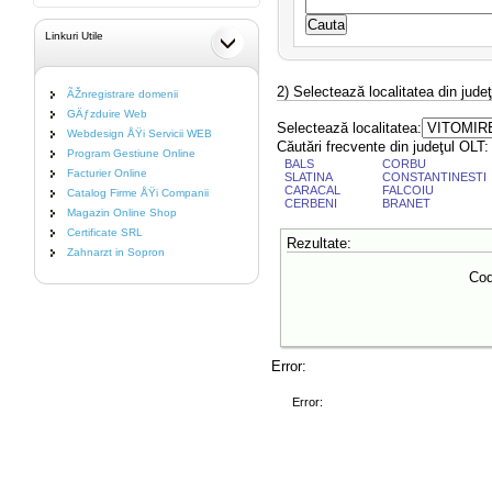
Linkuri Utile
2) Selectează localitatea din judeţ
ÃŽnregistrare domenii
GÄƒzduire Web
Selectează localitatea:
Webdesign ÅŸi Servicii WEB
Căutări frecvente din judeţul OLT:
Program Gestiune Online
BALS
CORBU
Facturier Online
SLATINA
CONSTANTINESTI
CARACAL
FALCOIU
Catalog Firme ÅŸi Companii
CERBENI
BRANET
Magazin Online Shop
Certificate SRL
Rezultate:
Zahnarzt in Sopron
Cod
Error:
Error: