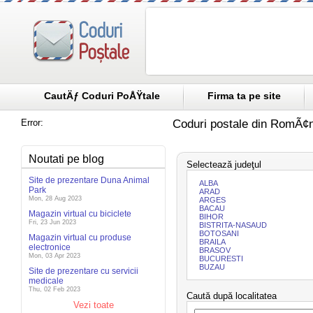
CautÄƒ Coduri PoÅŸtale
Firma ta pe site
Error:
Coduri postale din RomÃ¢n
Noutati pe blog
Selectează judeţul
Site de prezentare Duna Animal
ALBA
Park
ARAD
Mon, 28 Aug 2023
ARGES
BACAU
Magazin virtual cu biciclete
BIHOR
Fri, 23 Jun 2023
BISTRITA-NASAUD
BOTOSANI
Magazin virtual cu produse
BRAILA
electronice
BRASOV
Mon, 03 Apr 2023
BUCURESTI
BUZAU
Site de prezentare cu servicii
medicale
Thu, 02 Feb 2023
Caută după localitatea
Vezi toate