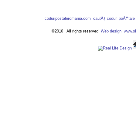
coduripostaleromania.com
cautÄƒ coduri poÅŸtal
©2010 . All rights reserved.
Web design: www.si