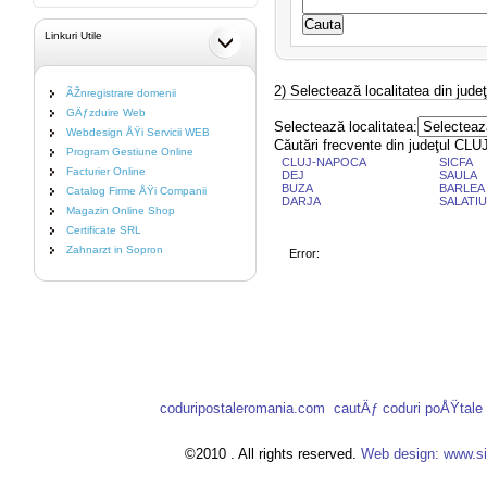
Linkuri Utile
2) Selectează localitatea din judeţ
ÃŽnregistrare domenii
GÄƒzduire Web
Selectează localitatea:
Webdesign ÅŸi Servicii WEB
Căutări frecvente din judeţul CLU
Program Gestiune Online
CLUJ-NAPOCA
SICFA
Facturier Online
DEJ
SAULA
BUZA
BARLEA
Catalog Firme ÅŸi Companii
DARJA
SALATIU
Magazin Online Shop
Certificate SRL
Zahnarzt in Sopron
Error:
coduripostaleromania.com
cautÄƒ coduri poÅŸtal
©2010 . All rights reserved.
Web design: www.si