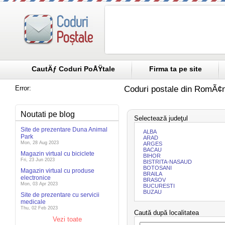
CautÄƒ Coduri PoÅŸtale
Firma ta pe site
Error:
Coduri postale din RomÃ¢n
Noutati pe blog
Selectează judeţul
Site de prezentare Duna Animal
ALBA
Park
ARAD
Mon, 28 Aug 2023
ARGES
BACAU
Magazin virtual cu biciclete
BIHOR
Fri, 23 Jun 2023
BISTRITA-NASAUD
BOTOSANI
Magazin virtual cu produse
BRAILA
electronice
BRASOV
Mon, 03 Apr 2023
BUCURESTI
BUZAU
Site de prezentare cu servicii
medicale
Thu, 02 Feb 2023
Caută după localitatea
Vezi toate