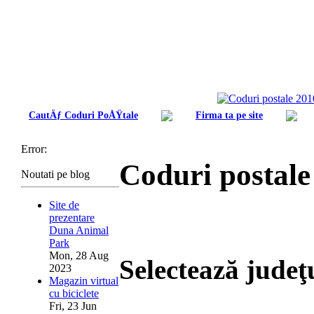
CautÄƒ Coduri PoÅŸtale
Firma ta pe site
Error:
Coduri postal
Noutati pe blog
Site de
prezentare
Duna Animal
Park
Mon, 28 Aug
Selectează judeţ
2023
Magazin virtual
cu biciclete
Fri, 23 Jun