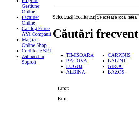
Program
Gestiune
Online
Selectează localitatea:
Facturier
Online
Catalog Firme
Căutări frecvent
ÅŸi Companii
Magazin
Online Shop
Certificate SRL
TIMISOARA
CARPINIS
Zahnarzt in
BACOVA
BALINT
Sopron
LUGOJ
GIROC
ALBINA
BAZOS
Error:
Error: