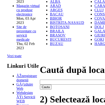
ALBA
CALA
2023
ARAD
CARA
Magazin virtual
ARGES
CLUJ
cu produse
BACAU
CONS
electronice
BIHOR
COVA
Mon, 03 Apr
BISTRITA-NASAUD
DAMB
2023
BOTOSANI
DOLJ
Site de
BRAILA
GALA
prezentare cu
BRASOV
GIUR
servicii
BUCURESTI
GORJ
medicale
BUZAU
HARG
Thu, 02 Feb
2023
Vezi toate
Linkuri Utile
Caută după local
ÃŽnregistrare
domenii
GÄƒzduire
Web
Webdesign
2) Selectează loc
ÅŸi Servicii
WEB