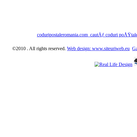
coduripostaleromania.com
cautÄƒ coduri poÅŸta
©2010 . All rights reserved.
Web design: www.siteuriweb.eu
Ga