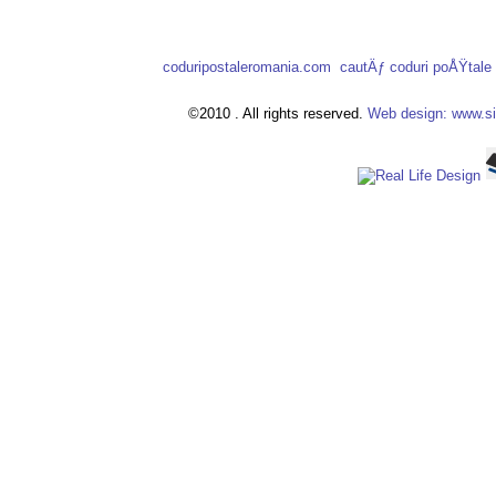
coduripostaleromania.com
cautÄƒ coduri poÅŸtal
©2010 . All rights reserved.
Web design: www.si