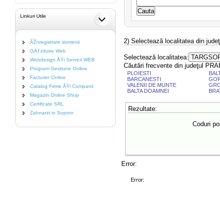
Linkuri Utile
2) Selectează localitatea din jud
ÃŽnregistrare domenii
GÄƒzduire Web
Selectează localitatea:
Webdesign ÅŸi Servicii WEB
Căutări frecvente din judeţul P
Program Gestiune Online
PLOIESTI
BAL
Facturier Online
BARCANESTI
GO
VALENII DE MUNTE
GRO
Catalog Firme ÅŸi Companii
BALTA DOAMNEI
BRA
Magazin Online Shop
Certificate SRL
Rezultate:
Zahnarzt in Sopron
Coduri po
Error:
Error: