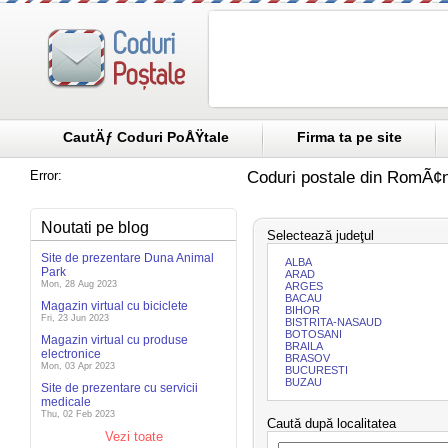
CautÄƒ Coduri PoÅŸtale
Firma ta pe site
Error:
Coduri postale din RomÃ¢n
Noutati pe blog
Selectează judeţul
Site de prezentare Duna Animal
ALBA
Park
ARAD
Mon, 28 Aug 2023
ARGES
BACAU
Magazin virtual cu biciclete
BIHOR
Fri, 23 Jun 2023
BISTRITA-NASAUD
BOTOSANI
Magazin virtual cu produse
BRAILA
electronice
BRASOV
Mon, 03 Apr 2023
BUCURESTI
BUZAU
Site de prezentare cu servicii
medicale
Thu, 02 Feb 2023
Caută după localitatea
Vezi toate