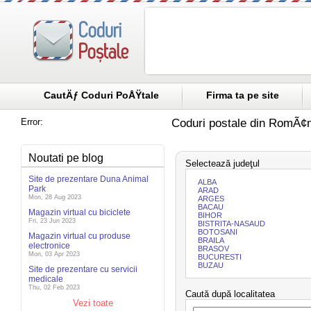
CautÄƒ Coduri PoÅŸtale
Firma ta pe site
Error:
Coduri postale din RomÃ¢n
Noutati pe blog
Selectează judeţul
Site de prezentare Duna Animal
ALBA
Park
ARAD
Mon, 28 Aug 2023
ARGES
BACAU
Magazin virtual cu biciclete
BIHOR
Fri, 23 Jun 2023
BISTRITA-NASAUD
BOTOSANI
Magazin virtual cu produse
BRAILA
electronice
BRASOV
Mon, 03 Apr 2023
BUCURESTI
BUZAU
Site de prezentare cu servicii
medicale
Thu, 02 Feb 2023
Caută după localitatea
Vezi toate