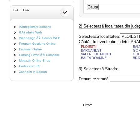
Linkuri Utile
2) Selectează localitatea din jud
ÃŽnregistrare domenii
GÄƒzduire Web
Selectează localitatea:
Webdesign ÅŸi Servicii WEB
Căutări frecvente din judeţul P
Program Gestiune Online
PLOIESTI
BAL
Facturier Online
BARCANESTI
GO
VALENII DE MUNTE
GRO
Catalog Firme ÅŸi Companii
BALTA DOAMNEI
BRA
Magazin Online Shop
Certificate SRL
3) Selectează Strada:
Zahnarzt in Sopron
Denumire stradă:
Error: