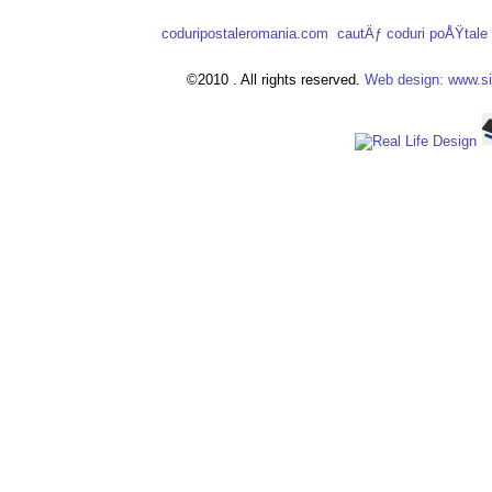
coduripostaleromania.com
cautÄƒ coduri poÅŸtal
©2010 . All rights reserved.
Web design: www.si