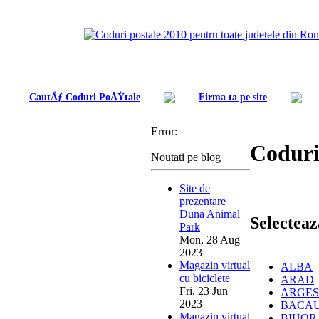
CautÄƒ Coduri PoÅŸtale
Firma ta pe site
Error:
Coduri
Noutati pe blog
Site de
prezentare
Duna Animal
Selecteaz
Park
Mon, 28 Aug
2023
Magazin virtual
ALBA
cu biciclete
ARAD
Fri, 23 Jun
ARGES
2023
BACA
Magazin virtual
BIHOR