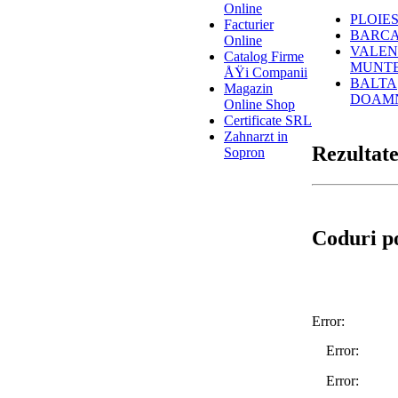
Online
PLOIES
Facturier
BARCA
Online
VALENI
Catalog Firme
MUNT
ÅŸi Companii
BALTA
Magazin
DOAM
Online Shop
Certificate SRL
Zahnarzt in
Rezultate
Sopron
Coduri po
Error:
Error:
Error: