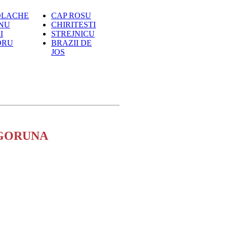
OLACHE
CAP ROSU
NU
CHIRITESTI
I
STREJNICU
ORU
BRAZII DE
JOS
GORUNA