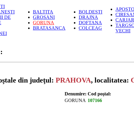
TI
APOST
NESTI
BALTITA
BOLDESTI
CIRESA
I DE
GROSANI
DRAJNA
CARJAR
E
GORUNA
DOFTANA
TARGS
BRATASANCA
COLCEAG
VECHI
NEI
:
ştale din judeţul:
PRAHOVA
, localitatea:
Denumire:
Cod poştal:
GORUNA
107166