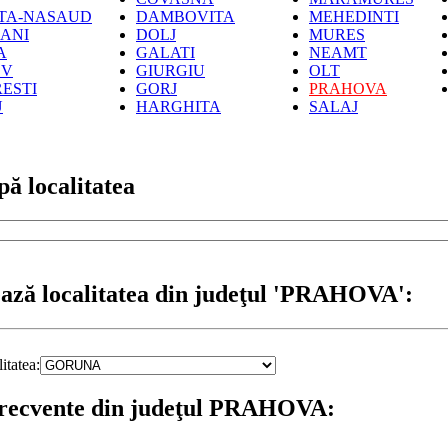
ITA-NASAUD
DAMBOVITA
MEHEDINTI
ANI
DOLJ
MURES
A
GALATI
NEAMT
OV
GIURGIU
OLT
ESTI
GORJ
PRAHOVA
U
HARGHITA
SALAJ
ă localitatea
ează localitatea din judeţul 'PRAHOVA':
itatea:
frecvente din judeţul PRAHOVA: