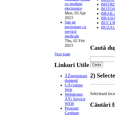
cu produse
BISTR
electronice
BOTOS
Mon, 03 Apr
BRAIL
2023
BRAS
Site de
BUCUR
prezentare cu
BUZA
servicii
medicale
Thu, 02 Feb
2023
Caută dup
Vezi toate
Linkuri Utile
2) Select
ÃŽnregistrare
domenii
GÄƒzduire
Web
Selectează local
Webdesign
ÅŸi Servicii
WEB
Căutări 
Program
Gestiune