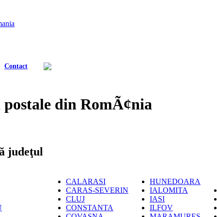
Contact
 postale din RomÃ¢nia
ă judeţul
CALARASI
HUNEDOARA
CARAS-SEVERIN
IALOMITA
CLUJ
IASI
U
CONSTANTA
ILFOV
COVASNA
MARAMURES