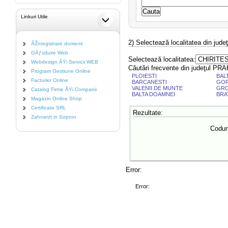
Linkuri Utile
2) Selectează localitatea din jud
ÃŽnregistrare domenii
GÄƒzduire Web
Selectează localitatea:
Webdesign ÅŸi Servicii WEB
Căutări frecvente din judeţul P
Program Gestiune Online
PLOIESTI
BAL
Facturier Online
BARCANESTI
GO
VALENII DE MUNTE
GRO
Catalog Firme ÅŸi Companii
BALTA DOAMNEI
BRA
Magazin Online Shop
Certificate SRL
Rezultate:
Zahnarzt in Sopron
Coduri
Error:
Error: