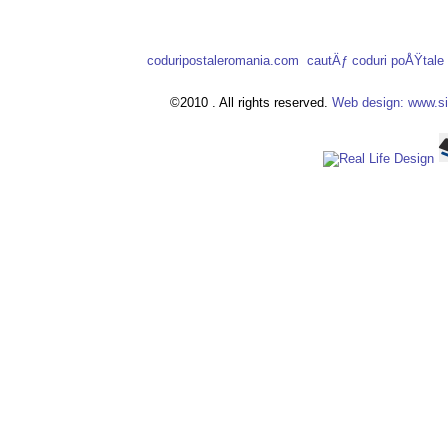
coduripostaleromania.com
cautÄƒ coduri poÅŸtal
©2010 . All rights reserved.
Web design: www.si