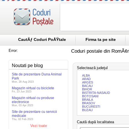
CautÄƒ Coduri PoÅŸtale
Firma ta pe site
Error:
Coduri postale din RomÃ¢n
Noutati pe blog
Selectează judeţul
Site de prezentare Duna Animal
ALBA
Park
ARAD
Mon, 28 Aug 2023
ARGES
BACAU
Magazin virtual cu biciclete
BIHOR
Fri, 23 Jun 2023
BISTRITA-NASAUD
BOTOSANI
Magazin virtual cu produse
BRAILA
electronice
BRASOV
Mon, 03 Apr 2023
BUCURESTI
BUZAU
Site de prezentare cu servicii
medicale
Thu, 02 Feb 2023
Caută după localitatea
Vezi toate