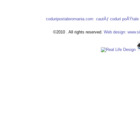
coduripostaleromania.com
cautÄƒ coduri poÅŸtal
©2010 . All rights reserved.
Web design: www.si