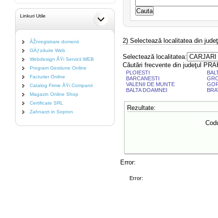
Linkuri Utile
2) Selectează localitatea din jud
ÃŽnregistrare domenii
GÄƒzduire Web
Selectează localitatea:
Webdesign ÅŸi Servicii WEB
Căutări frecvente din judeţul P
Program Gestiune Online
PLOIESTI
BAL
Facturier Online
BARCANESTI
GRO
VALENII DE MUNTE
GO
Catalog Firme ÅŸi Companii
BALTA DOAMNEI
BRA
Magazin Online Shop
Certificate SRL
Rezultate:
Zahnarzt in Sopron
Codu
Error:
Error: