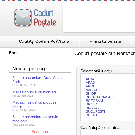
CautÄƒ Coduri PoÅŸtale
Firma ta pe site
Error:
Coduri postale din RomÃ¢n
Noutati pe blog
Selectează judeţul
Site de prezentare Duna Animal
ALBA
Park
ARAD
Mon, 28 Aug 2023
ARGES
BACAU
Magazin virtual cu biciclete
BIHOR
Fri, 23 Jun 2023
BISTRITA-NASAUD
BOTOSANI
Magazin virtual cu produse
BRAILA
electronice
BRASOV
Mon, 03 Apr 2023
BUCURESTI
BUZAU
Site de prezentare cu servicii
medicale
Thu, 02 Feb 2023
Caută după localitatea
Vezi toate