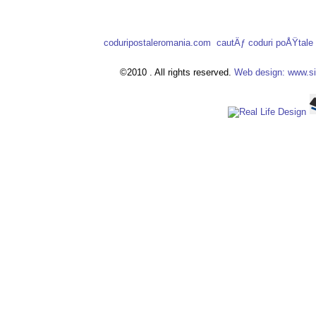
coduripostaleromania.com
cautÄƒ coduri poÅŸtal
©2010 . All rights reserved.
Web design: www.si