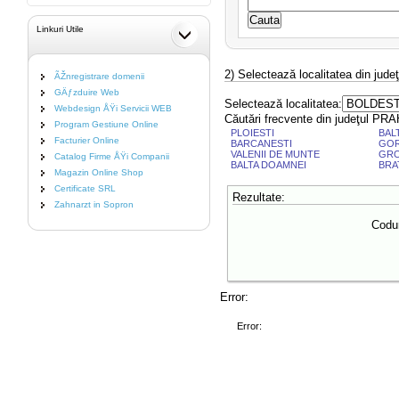
Linkuri Utile
2) Selectează localitatea din jud
ÃŽnregistrare domenii
GÄƒzduire Web
Selectează localitatea:
Webdesign ÅŸi Servicii WEB
Căutări frecvente din judeţul P
Program Gestiune Online
PLOIESTI
BAL
Facturier Online
BARCANESTI
GO
VALENII DE MUNTE
GRO
Catalog Firme ÅŸi Companii
BALTA DOAMNEI
BRA
Magazin Online Shop
Certificate SRL
Rezultate:
Zahnarzt in Sopron
Codur
Error:
Error: