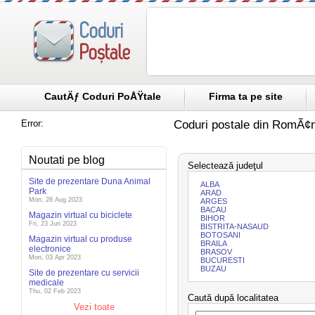
CautÄƒ Coduri PoÅŸtale
Firma ta pe site
Error:
Coduri postale din RomÃ¢n
Noutati pe blog
Selectează judeţul
Site de prezentare Duna Animal
ALBA
Park
ARAD
Mon, 28 Aug 2023
ARGES
BACAU
Magazin virtual cu biciclete
BIHOR
Fri, 23 Jun 2023
BISTRITA-NASAUD
BOTOSANI
Magazin virtual cu produse
BRAILA
electronice
BRASOV
Mon, 03 Apr 2023
BUCURESTI
BUZAU
Site de prezentare cu servicii
medicale
Thu, 02 Feb 2023
Caută după localitatea
Vezi toate