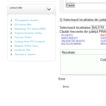
Linkuri Utile
2) Selectează localitatea din jud
ÃŽnregistrare domenii
GÄƒzduire Web
Selectează localitatea:
Webdesign ÅŸi Servicii WEB
Căutări frecvente din judeţul P
Program Gestiune Online
PLOIESTI
BAL
Facturier Online
BARCANESTI
GRO
VALENII DE MUNTE
GO
Catalog Firme ÅŸi Companii
BALTA DOAMNEI
BRA
Magazin Online Shop
Certificate SRL
Rezultate:
Zahnarzt in Sopron
Codu
Error:
Error: