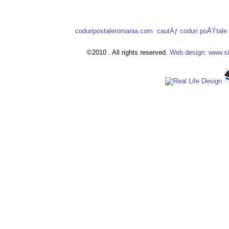
coduripostaleromania.com
cautÄƒ coduri poÅŸtal
©2010 . All rights reserved.
Web design: www.si