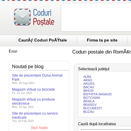
CautÄƒ Coduri PoÅŸtale
Firma ta pe site
Error:
Coduri postale din RomÃ¢n
Noutati pe blog
Selectează judeţul
Site de prezentare Duna Animal
ALBA
Park
ARAD
Mon, 28 Aug 2023
ARGES
BACAU
Magazin virtual cu biciclete
BIHOR
Fri, 23 Jun 2023
BISTRITA-NASAUD
BOTOSANI
Magazin virtual cu produse
BRAILA
electronice
BRASOV
Mon, 03 Apr 2023
BUCURESTI
BUZAU
Site de prezentare cu servicii
medicale
Thu, 02 Feb 2023
Caută după localitatea
Vezi toate