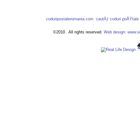
coduripostaleromania.com
cautÄƒ coduri poÅŸtal
©2010 . All rights reserved.
Web design: www.si