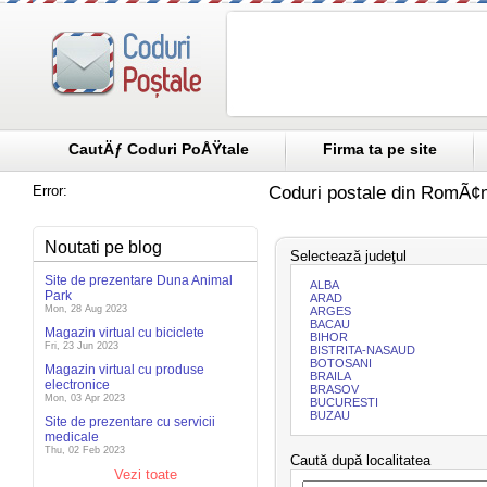
CautÄƒ Coduri PoÅŸtale
Firma ta pe site
Error:
Coduri postale din RomÃ¢n
Noutati pe blog
Selectează judeţul
Site de prezentare Duna Animal
ALBA
Park
ARAD
Mon, 28 Aug 2023
ARGES
BACAU
Magazin virtual cu biciclete
BIHOR
Fri, 23 Jun 2023
BISTRITA-NASAUD
BOTOSANI
Magazin virtual cu produse
BRAILA
electronice
BRASOV
Mon, 03 Apr 2023
BUCURESTI
BUZAU
Site de prezentare cu servicii
medicale
Thu, 02 Feb 2023
Caută după localitatea
Vezi toate