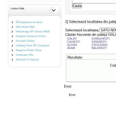
Linkuri Utile
2) Selectează localitatea din jude
ÃŽnregistrare domenii
GÄƒzduire Web
Selectează localitatea:
Webdesign ÅŸi Servicii WEB
Căutări frecvente din judeţul GAL
Program Gestiune Online
GALATI
GHINGHESTI
Facturier Online
CAUIESTI
IONASESTI
SLIVNA
CRUCEANU
Catalog Firme ÅŸi Companii
ADAM
BALASESTI
Magazin Online Shop
Certificate SRL
Rezultate:
Zahnarzt in Sopron
Cod
Error:
Error: