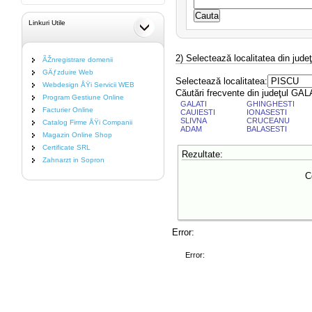
Linkuri Utile
2) Selectează localitatea din jude
ÃŽnregistrare domenii
GÄƒzduire Web
Selectează localitatea:
Webdesign ÅŸi Servicii WEB
Căutări frecvente din judeţul GAL
Program Gestiune Online
GALATI
GHINGHESTI
Facturier Online
CAUIESTI
IONASESTI
SLIVNA
CRUCEANU
Catalog Firme ÅŸi Companii
ADAM
BALASESTI
Magazin Online Shop
Certificate SRL
Rezultate:
Zahnarzt in Sopron
C
Error:
Error: