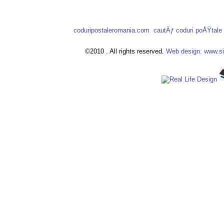
coduripostaleromania.com
cautÄƒ coduri poÅŸtal
©2010 . All rights reserved.
Web design: www.si