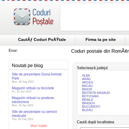
CautÄƒ Coduri PoÅŸtale
Firma ta pe site
Error:
Coduri postale din RomÃ¢n
Noutati pe blog
Selectează judeţul
Site de prezentare Duna Animal
ALBA
Park
ARAD
Mon, 28 Aug 2023
ARGES
BACAU
Magazin virtual cu biciclete
BIHOR
Fri, 23 Jun 2023
BISTRITA-NASAUD
BOTOSANI
Magazin virtual cu produse
BRAILA
electronice
BRASOV
Mon, 03 Apr 2023
BUCURESTI
BUZAU
Site de prezentare cu servicii
medicale
Thu, 02 Feb 2023
Caută după localitatea
Vezi toate