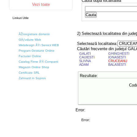
Caută după localitatea
Vezi toate
Linkuri Utile
2) Selectează localitatea din jude
ÃŽnregistrare domenii
GÄƒzduire Web
Selectează localitatea:
Webdesign ÅŸi Servicii WEB
Căutări frecvente din judeţul GAL
Program Gestiune Online
GALATI
GHINGHESTI
Facturier Online
CAUIESTI
IONASESTI
SLIVNA
CRUCEANU
Catalog Firme ÅŸi Companii
ADAM
BALASESTI
Magazin Online Shop
Certificate SRL
Rezultate:
Zahnarzt in Sopron
Codu
Error:
Error: