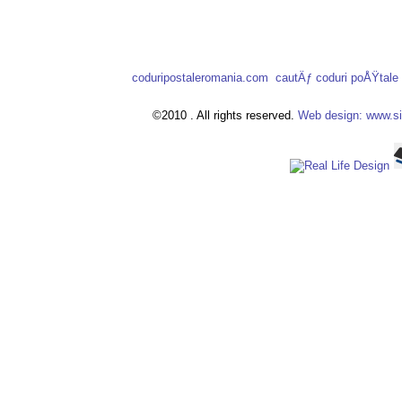
coduripostaleromania.com
cautÄƒ coduri poÅŸtal
©2010 . All rights reserved.
Web design: www.si