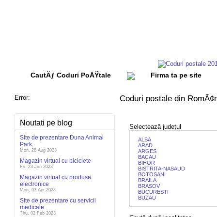
CautÄƒ Coduri PoÅŸtale
Firma ta pe site
Error:
Coduri postale din RomÃ¢n
Noutati pe blog
Selectează judeţul
Site de prezentare Duna Animal
ALBA
Park
ARAD
Mon, 28 Aug 2023
ARGES
BACAU
Magazin virtual cu biciclete
BIHOR
Fri, 23 Jun 2023
BISTRITA-NASAUD
BOTOSANI
Magazin virtual cu produse
BRAILA
electronice
BRASOV
Mon, 03 Apr 2023
BUCURESTI
BUZAU
Site de prezentare cu servicii
medicale
Thu, 02 Feb 2023