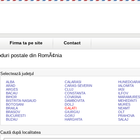
Firma ta pe site
Contact
duri postale din RomÃ¢nia
Selectează judeţul
ALBA
CALARASI
HUNEDOARA
ARAD
CARAS-SEVERIN
IALOMITA
ARGES
CLUJ
IASI
BACAU
CONSTANTA
ILFOV
BIHOR
COVASNA
MARAMURES
BISTRITA-NASAUD
DAMBOVITA
MEHEDINTI
BOTOSANI
DOLJ
MURES
BRAILA
GALATI
NEAMT
BRASOV
GIURGIU
OLT
BUCURESTI
GORJ
PRAHOVA
BUZAU
HARGHITA
SALAJ
Caută după localitatea