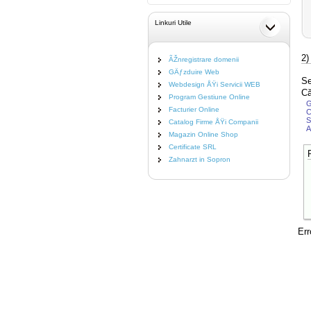
Linkuri Utile
2)
ÃŽnregistrare domenii
GÄƒzduire Web
Se
Webdesign ÅŸi Servicii WEB
Că
Program Gestiune Online
G
Facturier Online
C
S
Catalog Firme ÅŸi Companii
Magazin Online Shop
Certificate SRL
Zahnarzt in Sopron
Err