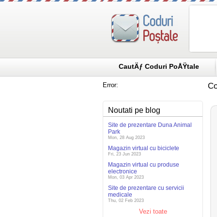
CautÄƒ Coduri PoÅŸtale
Error:
Co
Noutati pe blog
Site de prezentare Duna Animal
Park
Mon, 28 Aug 2023
Magazin virtual cu biciclete
Fri, 23 Jun 2023
Magazin virtual cu produse
electronice
Mon, 03 Apr 2023
Site de prezentare cu servicii
medicale
Thu, 02 Feb 2023
Vezi toate