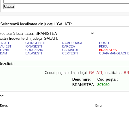
 Selectează localitatea din judeţul 'GALATI':
lectează localitatea:
utări frecvente din judeţul GALATI:
ALATI
GHINGHESTI
NAMOLOASA
COSTI
AUIESTI
IONASESTI
BARCEA
PISCU
LIVNA
CRUCEANU
CALMATUI
BRANISTEA
ADAM
BALASESTI
CERTESTI
ODAIA MANOLACH
Rezultate:
Coduri poştale din judeţul:
GALATI
, localitatea:
BR
Denumire:
Cod poştal:
BRANISTEA
807050
or:
Error:
Error: