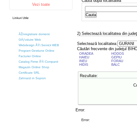
Caută după localitatea
Vezi toate
Linkuri Utile
2) Selectează localitatea din jude
ÃŽnregistrare domenii
GÄƒzduire Web
Selectează localitatea:
Webdesign ÅŸi Servicii WEB
Căutări frecvente din judeţul BIH
Program Gestiune Online
ORADEA
HODOS
Facturier Online
HAIEU
GEPIU
INEU
FORAU
Catalog Firme ÅŸi Companii
HIDIS
BALC
Magazin Online Shop
Certificate SRL
Rezultate:
Zahnarzt in Sopron
Co
Error:
Error: