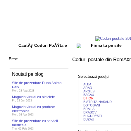
CautÄƒ Coduri PoÅŸtale
Firma ta pe site
Error:
Coduri postale din RomÃ¢n
Noutati pe blog
Selectează judeţul
Site de prezentare Duna Animal
ALBA
Park
ARAD
Mon, 28 Aug 2023
ARGES
BACAU
Magazin virtual cu biciclete
BIHOR
Fri, 23 Jun 2023
BISTRITA-NASAUD
BOTOSANI
Magazin virtual cu produse
BRAILA
electronice
BRASOV
Mon, 03 Apr 2023
BUCURESTI
BUZAU
Site de prezentare cu servicii
medicale
Thu, 02 Feb 2023