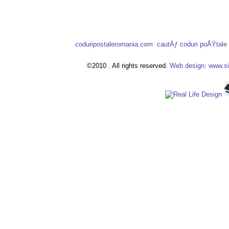
coduripostaleromania.com
cautÄƒ coduri poÅŸtal
©2010 . All rights reserved.
Web design: www.si