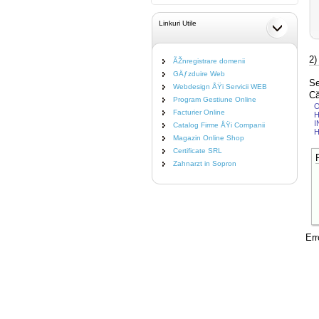
Linkuri Utile
2)
ÃŽnregistrare domenii
GÄƒzduire Web
Se
Webdesign ÅŸi Servicii WEB
Că
Program Gestiune Online
Facturier Online
H
I
Catalog Firme ÅŸi Companii
H
Magazin Online Shop
Certificate SRL
Zahnarzt in Sopron
Err