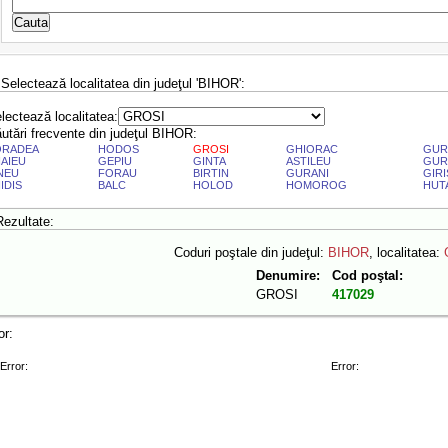
 Selectează localitatea din judeţul 'BIHOR':
lectează localitatea:
utări frecvente din judeţul BIHOR:
ORADEA
HODOS
GROSI
GHIORAC
GUR
AIEU
GEPIU
GINTA
ASTILEU
GUR
NEU
FORAU
BIRTIN
GURANI
GIRI
IDIS
BALC
HOLOD
HOMOROG
HUT
Rezultate:
Coduri poştale din judeţul:
BIHOR
, localitatea:
Denumire:
Cod poştal:
GROSI
417029
or:
Error:
Error: