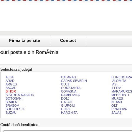
Firma ta pe site
Contact
duri postale din RomÃ¢nia
Selectează judeţul
ALBA
CALARASI
HUNEDOARA
ARAD
CARAS-SEVERIN
IALOMITA
ARGES
CLUJ
IASI
BACAU
CONSTANTA
ILFOV
BIHOR
COVASNA
MARAMURES
BISTRITA-NASAUD
DAMBOVITA
MEHEDINTI
BOTOSANI
DOLJ
MURES
BRAILA
GALATI
NEAMT
BRASOV
GIURGIU
OLT
BUCURESTI
GORJ
PRAHOVA
BUZAU
HARGHITA
SALAJ
Caută după localitatea