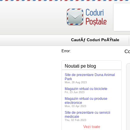
CautÄƒ Coduri PoÅŸtale
Error:
Co
Noutati pe blog
Site de prezentare Duna Animal
Park
Mon, 28 Aug 2023
Magazin virtual cu biciclete
Fri, 23 Jun 2023
Magazin virtual cu produse
electronice
Mon, 03 Apr 2023
Site de prezentare cu servicii
medicale
Thu, 02 Feb 2023
Vezi toate