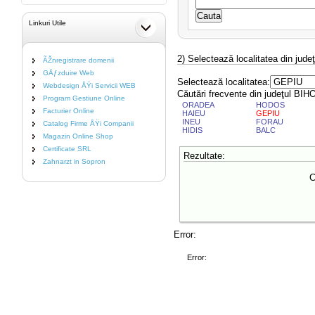
Linkuri Utile
2) Selectează localitatea din jude
ÃŽnregistrare domenii
GÄƒzduire Web
Selectează localitatea:
Webdesign ÅŸi Servicii WEB
Căutări frecvente din judeţul BIH
Program Gestiune Online
ORADEA
HODOS
Facturier Online
HAIEU
GEPIU
INEU
FORAU
Catalog Firme ÅŸi Companii
HIDIS
BALC
Magazin Online Shop
Certificate SRL
Rezultate:
Zahnarzt in Sopron
C
Error:
Error: