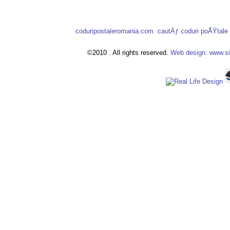
coduripostaleromania.com
cautÄƒ coduri poÅŸtal
©2010 . All rights reserved.
Web design: www.si