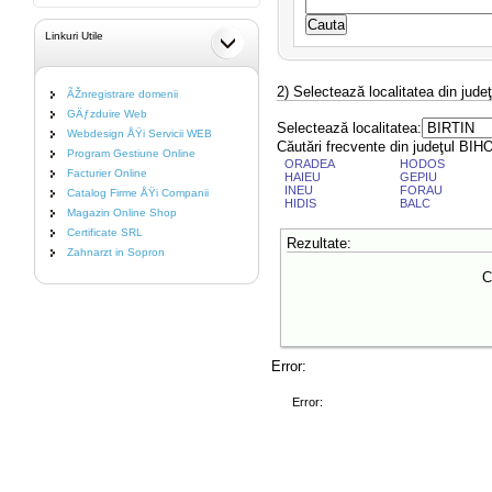
Linkuri Utile
2) Selectează localitatea din jude
ÃŽnregistrare domenii
GÄƒzduire Web
Selectează localitatea:
Webdesign ÅŸi Servicii WEB
Căutări frecvente din judeţul BIH
Program Gestiune Online
ORADEA
HODOS
Facturier Online
HAIEU
GEPIU
INEU
FORAU
Catalog Firme ÅŸi Companii
HIDIS
BALC
Magazin Online Shop
Certificate SRL
Rezultate:
Zahnarzt in Sopron
C
Error:
Error: