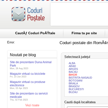
CautÄƒ Coduri PoÅŸtale
Firma ta pe site
Error:
Coduri postale din RomÃ¢n
Noutati pe blog
Selectează judeţul
Site de prezentare Duna Animal
ALBA
Park
ARAD
Mon, 28 Aug 2023
ARGES
BACAU
Magazin virtual cu biciclete
BIHOR
Fri, 23 Jun 2023
BISTRITA-NASAUD
BOTOSANI
Magazin virtual cu produse
BRAILA
electronice
BRASOV
Mon, 03 Apr 2023
BUCURESTI
BUZAU
Site de prezentare cu servicii
medicale
Thu, 02 Feb 2023
Caută după localitatea
Vezi toate