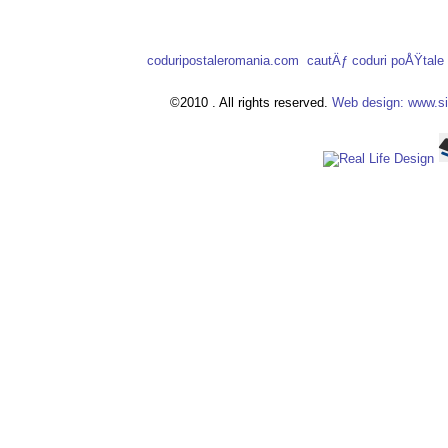
coduripostaleromania.com
cautÄƒ coduri poÅŸtal
©2010 . All rights reserved.
Web design: www.si